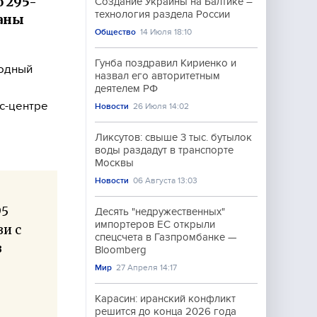
о 295-
Создание Украины на Балтике –
технология раздела России
раны
Общество
14 Июля 18:10
Гунба поздравил Кириенко и
родный
назвал его авторитетным
деятелем РФ
с-центре
Новости
26 Июля 14:02
Ликсутов: свыше 3 тыс. бутылок
воды раздадут в транспорте
Москвы
Новости
06 Августа 13:03
95
Десять "недружественных"
импортеров ЕС открыли
зи с
спецсчета в Газпромбанке —
з
Bloomberg
Мир
27 Апреля 14:17
Карасин: иранский конфликт
решится до конца 2026 года