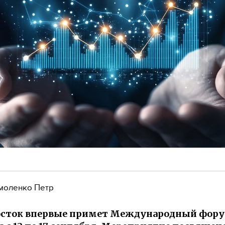
моленко Петр
осток впервые примет Международный фор