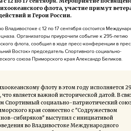
а с 12 по 17 сентября. Мероприятие посвящен
ихоокеанского флота, участие примут вете
действий и Герои России.
о Владивостоке с 12 по 17 сентября состоится Междуна
цназа. Организаторы приурочили событие к 295-летию
ского флота, сообщил в ходе пресс-конференции в прес
ьний Восток» председатель Спортивного социально-
еского союза Приморского края Александр Беликов.
хоокеанскому флоту в этом году исполняется 2
, что является важной исторической датой. В свя
им Спортивный социально-патриотический сою
морского края совместно с "Содружеством
инов-сибиряков" выступил с инициативой
оведения во Владивостоке Международного