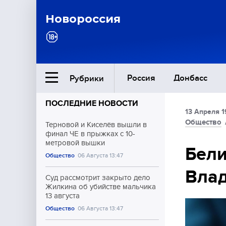
Новороссия
Россия
Донбасс
Рубрики
ПОСЛЕДНИЕ НОВОСТИ
13 Апреля 1
Ближний Восток
Общество
Терновой и Киселёв вышли в
финал ЧЕ в прыжках с 10-
метровой вышки
Общество
Бели
Общество
06 Августа 13:47
Влад
Культура
Суд рассмотрит закрыто дело
Жилкина об убийстве мальчика
13 августа
Общество
06 Августа 13:47