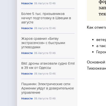
фор
Новости
06 Августа 13:46
зап
тек
Более 5 тыс. призывников
начнут подготовку в Швеции в
августе
Как отмет
Новости
06 Августа 13:46
Жаров сравнил «Битву
вете
экстрасенсов» с быстрыми
а та
углеводами
Геро
Новости
06 Августа 13:46
Основной 
Bild: дроны атаковали судно Emil
в 39 км от Одессы
Тихоокеан
Новости
06 Августа 13:46
Пашинян: Электрические сети
Армении уйдут в доверительное
управление
Новости
06 Августа 13:46