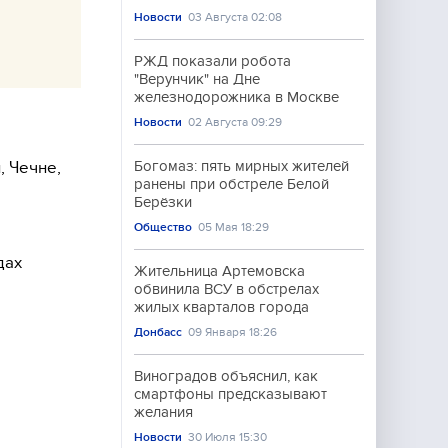
Новости
03 Августа 02:08
РЖД показали робота
"Верунчик" на Дне
железнодорожника в Москве
Новости
02 Августа 09:29
, Чечне,
Богомаз: пять мирных жителей
ранены при обстреле Белой
Берёзки
Общество
05 Мая 18:29
дах
Жительница Артемовска
обвинила ВСУ в обстрелах
жилых кварталов города
Донбасс
09 Января 18:26
Виноградов объяснил, как
смартфоны предсказывают
желания
Новости
30 Июля 15:30