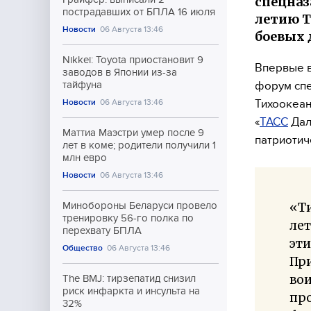
спецназ
пострадавших от БПЛА 16 июля
летию Т
Новости
06 Августа 13:46
боевых 
Nikkei: Toyota приостановит 9
Впервые в
заводов в Японии из-за
форум спе
тайфуна
Тихоокеан
Новости
06 Августа 13:46
«
ТАСС
Дал
Маттиа Маэстри умер после 9
патриотич
лет в коме; родители получили 1
млн евро
Новости
06 Августа 13:46
«Ти
Минобороны Беларуси провело
тренировку 56-го полка по
лет
перехвату БПЛА
эт
Общество
06 Августа 13:46
При
во
The BMJ: тирзепатид снизил
риск инфаркта и инсульта на
пр
32%