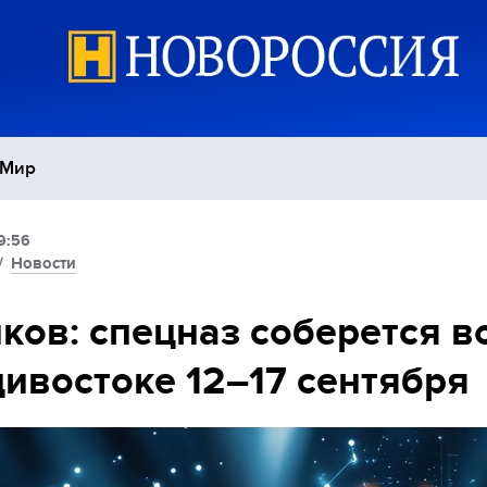
Мир
9:56
Политика
С
/
Новости
Экономика
П
ков: спецназ соберется в
ивостоке 12–17 сентября
Спорт