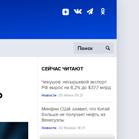
СЕЙЧАС ЧИТАЮТ
пецоперация
Чекушов: несырьевой экспорт
РФ вырос на 8,2% до $37,7 млрд
роисшествия
о
Новости
05 Июня 09:21
Минфин США заявил, что Китай
больше не получает нефть из
Венесуэлы
Новости
20 Января 18:31