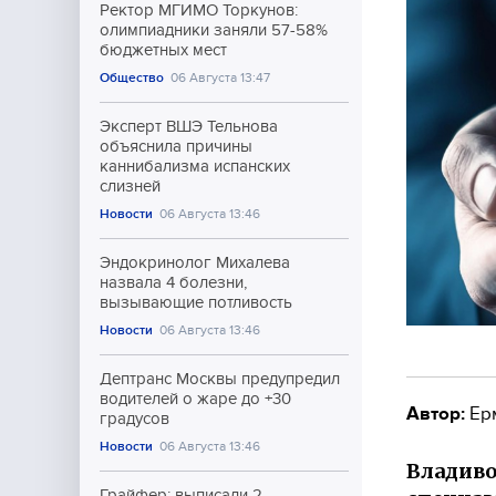
Ректор МГИМО Торкунов:
олимпиадники заняли 57-58%
бюджетных мест
Общество
06 Августа 13:47
Эксперт ВШЭ Тельнова
объяснила причины
каннибализма испанских
слизней
Новости
06 Августа 13:46
Эндокринолог Михалева
назвала 4 болезни,
вызывающие потливость
Новости
06 Августа 13:46
Дептранс Москвы предупредил
водителей о жаре до +30
Автор:
Ер
градусов
Новости
06 Августа 13:46
Владив
Грайфер: выписали 2