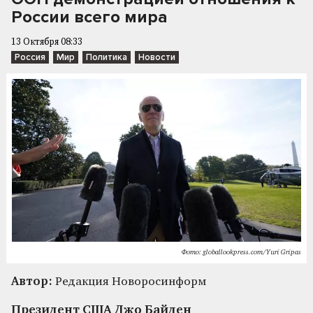
России всего мира
13 Октября 08:33
Россия
Мир
Политика
Новости
Фото: globallookpress.com/Yuri Gripas
Автор:
Редакция Новоросинформ
Президент США Джо Байден