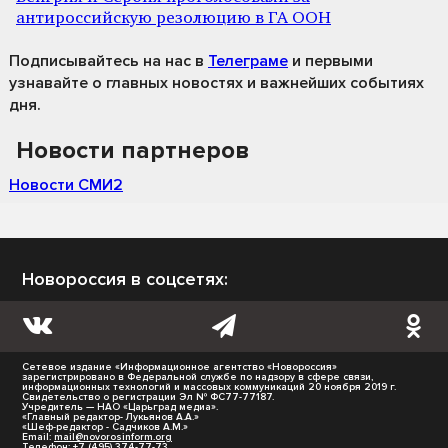
антироссийскую резолюцию в ГА ООН
Подписывайтесь на нас
в
Телеграме
и первыми
узнавайте о главных новостях и важнейших событиях
дня.
Новости партнеров
Новости СМИ2
Новороссия в соцсетях:
Сетевое издание «Информационное агентство «Новороссия»
зарегистрировано в Федеральной службе по надзору в сфере связи,
информационных технологий и массовых коммуникаций 20 ноября 2019 г.
Свидетельство о регистрации Эл № ФС77-77187.
Учредитель — НАО «Царьград медиа».
«Главный редактор- Лукьянов А.А.»
«Шеф-редактор - Садчиков А.М.»
Email:
mail@novorosinform.org
Телефон: +7 (495) 374-77-73