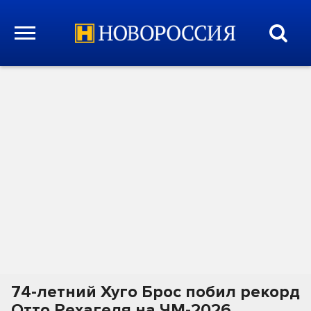
74-летний Хуго Брос побил рекорд
Отто Рехагеля на ЧМ-2026