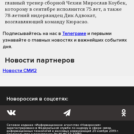
главный тренер сборной Чехии Мирослав Коубек,
которому в сентябре исполнится 75 лет, а также
78‑летний нидерландец Дик Адвокат,
возглавляющий команду Кюрасао.
Подписывайтесь на нас
в
Телеграме
и первыми
узнавайте о главных новостях и важнейших событиях
дня.
Новости партнеров
Новости СМИ2
Новороссия в соцсетях:
Сетевое издание «Информационное агентство «Новороссия»
зарегистрировано в Федеральной службе по надзору в сфере связи,
информационных технологий и массовых коммуникаций 20 ноября 2019 г.
Свидетельство о регистрации Эл № ФС77-77187.