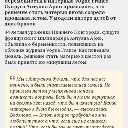
беременности в интервью Vogue France.
Супруга Антуана Арно призналась, что
решение стать матерью вновь созрело
прошлым летом. У модели пятеро детей от
двух браков.
44-летняя уроженка Нижнего Новгорода, супруга
французского миллиардера Антуана Арно,
объявила о беременности, появившись на
обложке журнала Vogue France. Как поведала
модель, решение стать матерью в шестой раз
было принято ею минувшим летом.
Мы с Антуаном думали, что для нас все
кончено, и были счастливы нашей семьей. Но
прошлым летом у меня снова начали
возникать вопросы. Если бы я могла вернуться
на десять лет назад, что бы я изменила? Какой
матерью я была бы сегодня, — высказалась
Водянова. — Этот вопрос пробудил во мне
любопытство: а что, если еще не слишком
поздно? Что, если бы мы не закрыли эту дверь