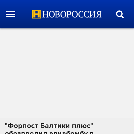
"Форпост Балтики плюс"
обезвредил авиабомбу в